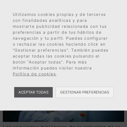
Día:
19 de
MENÚ
EN
ES
FR
Utilizamos cookies propias y de terceros
diciembre de 2023
con finalidades analíticas y para
mostrarte publicidad relacionada con tus
preferencias a partir de tus hábitos de
Los requisitos higiénicos
navegación y tu perfil. Puedes configurar
o rechazar las cookies haciendo click en
de la industria
“Gestionar preferencias”. También puedes
aceptar todas las cookies pulsando el
alimentaria y de bebidas
botón “Aceptar todas”. Para más
información puedes visitar nuestra
Política de cookies
.
ACEPTAR TODAS
GESTIONAR PREFERENCIAS
Los requisitos higiénicos de la industria de la