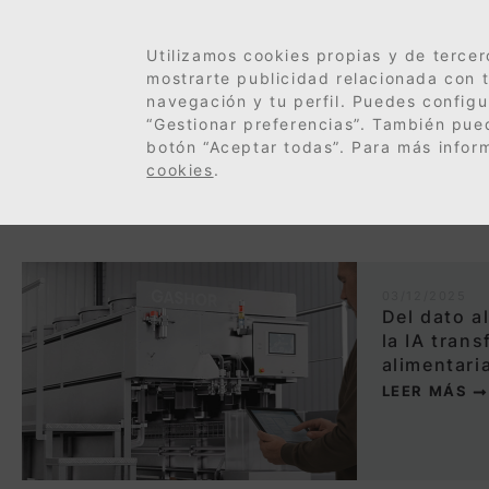
Utilizamos cookies propias y de tercer
mostrarte publicidad relacionada con t
navegación y tu perfil. Puedes configu
“Gestionar preferencias”. También pue
botón “Aceptar todas”. Para más infor
cookies
.
Etiqueta: Inteligencia 
03/12/2025
Del dato a
la IA trans
alimentari
LEER MÁS