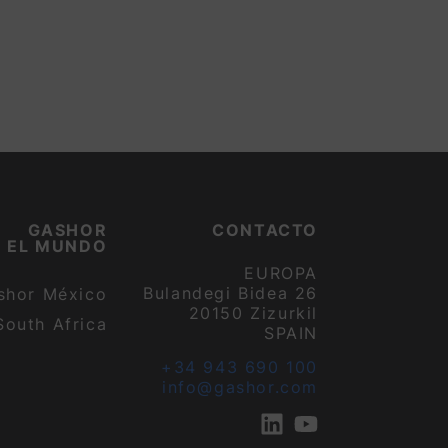
GASHOR
CONTACTO
N EL MUNDO
EUROPA
Bulandegi Bidea 26
shor México
20150 Zizurkil
South Africa
SPAIN
+34 943 690 100
info@gashor.com