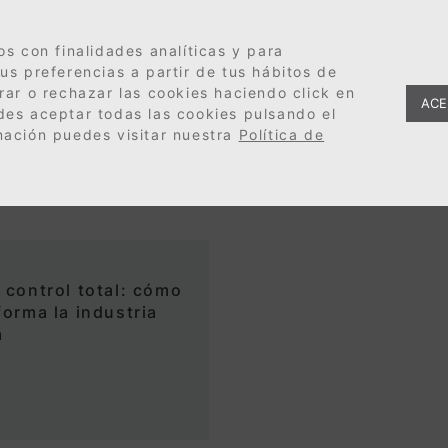
os con finalidades analíticas y para
us preferencias a partir de tus hábitos de
rar o rechazar las cookies haciendo click en
ACE
des aceptar todas las cookies pulsando el
mación puedes visitar nuestra
Política de
artificial industrial
l control total: cómo
forma la industria
a