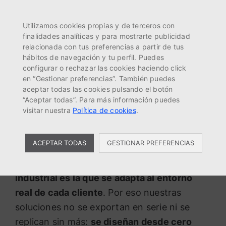
MENÚ
EN
ES
FR
Utilizamos cookies propias y de terceros con
finalidades analíticas y para mostrarte publicidad
relacionada con tus preferencias a partir de tus
hábitos de navegación y tu perfil. Puedes
Gashor Sudáfrica:
configurar o rechazar las cookies haciendo click
tecnología a medida con
en “Gestionar preferencias”. También puedes
aceptar todas las cookies pulsando el botón
visión global y raíces
“Aceptar todas”. Para más información puedes
locales
visitar nuestra
Política de cookies
.
Gashor
ACEPTAR TODAS
GESTIONAR PREFERENCIAS
En
Gashor
creemos que
la mejor tecnología
industrial es la que se adapta al entorno
real de cada cliente
. Por eso nuestras
soluciones no se exportan en serie ni se
replican sin más:
se diseñan desde cero