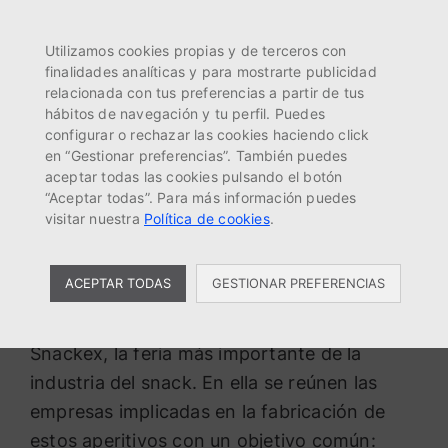
MENÚ
EN
ES
FR
Utilizamos cookies propias y de terceros con
finalidades analíticas y para mostrarte publicidad
relacionada con tus preferencias a partir de tus
hábitos de navegación y tu perfil. Puedes
Snackex 2024: donde
configurar o rechazar las cookies haciendo click
nacen los snacks más
en “Gestionar preferencias”. También puedes
aceptar todas las cookies pulsando el botón
deliciosos del mundo
“Aceptar todas”. Para más información puedes
visitar nuestra
Política de cookies
.
,
Gashor
Industria alimentaria
ACEPTAR TODAS
GESTIONAR PREFERENCIAS
Esta semana Gashor está en Estocolmo. Allí
se celebra la edición de este año de
Snackex, la feria más importante de la
industria del snack. En ella se reúnen las
empresas implicadas en la fabricación de
estos aperitivos con un objetivo común: