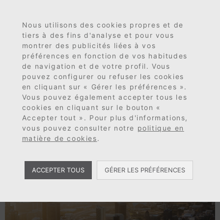
Jour :
5 septembre
MENU
EN
ES
FR
Nous utilisons des cookies propres et de
2025
tiers à des fins d'analyse et pour vous
montrer des publicités liées à vos
préférences en fonction de vos habitudes
Gashor Afrique du Sud :
de navigation et de votre profil. Vous
pouvez configurer ou refuser les cookies
une technologie sur
en cliquant sur « Gérer les préférences ».
Vous pouvez également accepter tous les
mesure avec une vision
cookies en cliquant sur le bouton «
Accepter tout ». Pour plus d'informations,
globale et des racines
vous pouvez consulter notre
politique en
locales
matière de cookies
.
ACCEPTER TOUS
GÉRER LES PRÉFÉRENCES